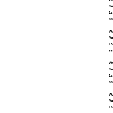
/h
1s
ss
Wa
/h
1s
ss
Wa
/h
1s
ss
Wa
/h
1s