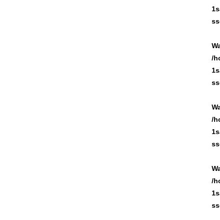
1s
ss
Wa
/h
1s
ss
Wa
/h
1s
ss
Wa
/h
1s
ss