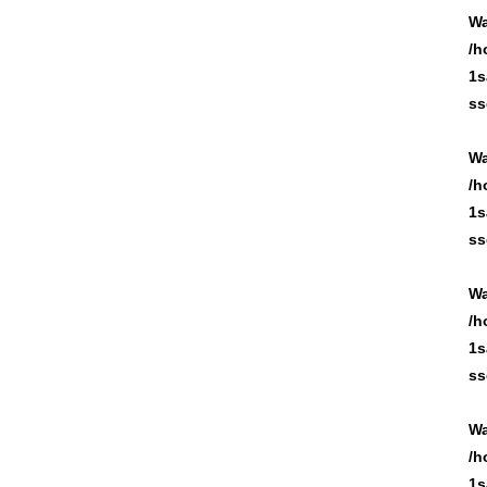
Wa
/h
1s
ss
Wa
/h
1s
ss
Wa
/h
1s
ss
Wa
/h
1s